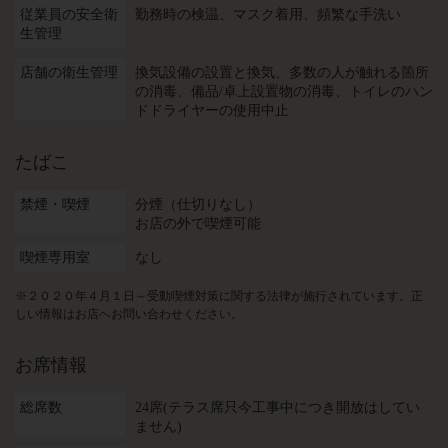
従業員の安全衛
勤務時の検温
マスク着用
頻繁な手洗い
生管理
店舗の衛生管理
換気設備の設置と換気
多数の人が触れる箇所
の消毒
備品/卓上設置物の消毒
トイレのハン
ドドライヤーの使用中止
たばこ
禁煙・喫煙
分煙（仕切りなし）
お店の外で喫煙可能
喫煙専用室
なし
※２０２０年４月１日～受動喫煙対策に関する法律が施行されています。正
しい情報はお店へお問い合わせください。
お席情報
総席数
24席(テラス席只今工事中につき開放はしてい
ません)