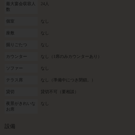
最大宴会収容人
24人
数
個室
なし
座敷
なし
掘りごたつ
なし
カウンター
なし（1席のみカウンターあり）
ソファー
なし
テラス席
なし（準備中につき閉鎖。）
貸切
貸切不可（要相談）
夜景がきれいな
なし
お席
設備