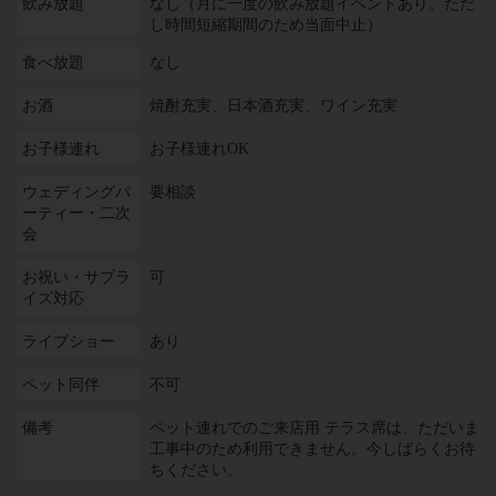
飲み放題
なし（月に一度の飲み放題イベントあり。ただ
し時間短縮期間のため当面中止）
食べ放題
なし
お酒
焼酎充実、日本酒充実、ワイン充実
お子様連れ
お子様連れOK
ウェディングパ
要相談
ーティー・二次
会
お祝い・サプラ
可
イズ対応
ライブショー
あり
ペット同伴
不可
備考
ペット連れでのご来店用 テラス席は、ただいま
工事中のため利用できません。今しばらくお待
ちください。