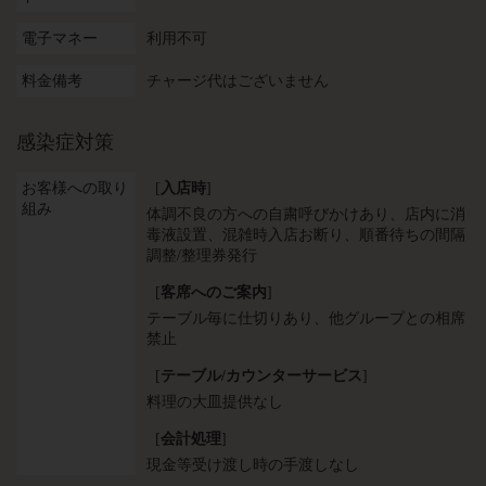
電子マネー
利用不可
料金備考
チャージ代はございません
感染症対策
お客様への取り
[
入店時
]
組み
体調不良の方への自粛呼びかけあり
店内に消
毒液設置
混雑時入店お断り
順番待ちの間隔
調整/整理券発行
[
客席へのご案内
]
テーブル毎に仕切りあり
他グループとの相席
禁止
[
テーブル/カウンターサービス
]
料理の大皿提供なし
[
会計処理
]
現金等受け渡し時の手渡しなし