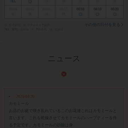
TEL
◎
休
休
休
休
休
08/14
08/15
08/16
08/17
08/18
08/19
08/20
休
休
休
休
◎
◎
◎
その他の日付を見る
◎
即予約可
□
リクエスト予約可
TEL
要問い合わせ
×
予約不可
休
定休日
ニュース
2021/04/20
カモミール
お店のお庭で咲き乱れているこのお花達これはカモミールと
言います。これを乾燥させてカモミールのハーブティーを作
る予定です。カモミールの効能は身…