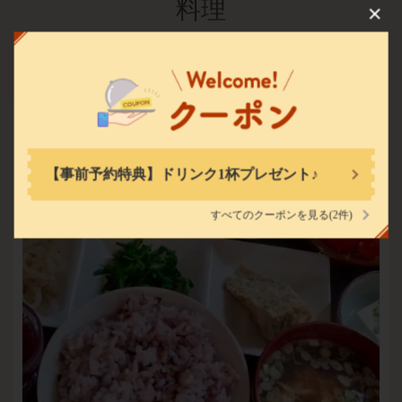
料理
名前のない店
埼玉県上尾市畔吉899-2
https://namaenonaimise-ageo.owst.jp/
お店情報をコピー
【事前予約特典】ドリンク1杯プレゼント♪
すべてのクーポンを見る
(2件)
閉じる