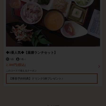
◆1番人気◆【薬膳ランチセット】
1品
1名
～
2,300円
(税込)
このコースで使えるクーポン
【事前予約特典】ドリンク1杯プレゼント♪
この店舗情報をシェアする